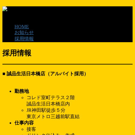
HOME
お知らせ
採用情報
採用情報
■
誠品生活日本橋店
（アルバイト採用）
勤務地
コレド室町テラス２階
誠品生活日本橋店内
JR神田駅徒歩５分
東京メトロ三越前駅直結
仕事内容
接客